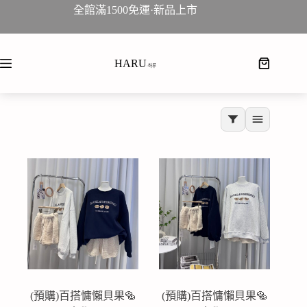
全館滿1500免運·新品上市
HARU
·하루
(預購)百搭慵懶貝果🥯
(預購)百搭慵懶貝果🥯